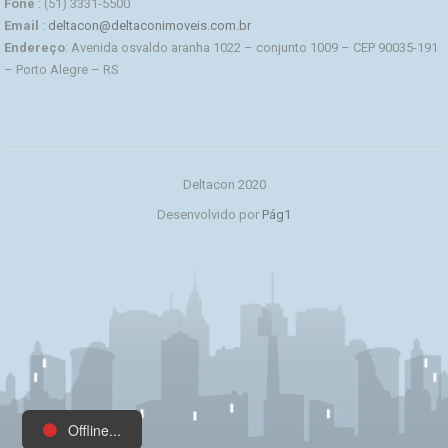
Fone
: (51) 3331-5500
Email
:
deltacon@deltaconimoveis.com.br
Endereço
: Avenida osvaldo aranha 1022 – conjunto 1009 – CEP 90035-191
– Porto Alegre – RS
Deltacon 2020
Desenvolvido por
Pág1
Offline...