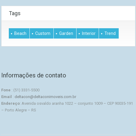
Tags
Beach
Custom
Garden
Interior
Trend
Informações de contato
Fone
: (51) 3331-5500
Email
:
deltacon@deltaconimoveis.com.br
Endereço
: Avenida osvaldo aranha 1022 – conjunto 1009 – CEP 90035-191
– Porto Alegre – RS