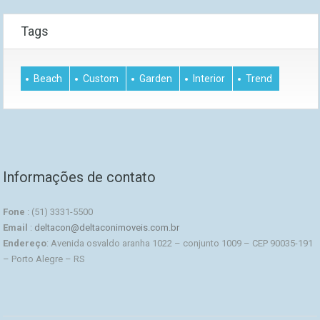
Tags
Beach
Custom
Garden
Interior
Trend
Informações de contato
Fone
: (51) 3331-5500
Email
:
deltacon@deltaconimoveis.com.br
Endereço
: Avenida osvaldo aranha 1022 – conjunto 1009 – CEP 90035-191
– Porto Alegre – RS